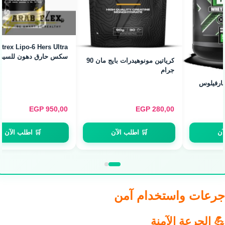
Nutrex Lipo-6 Hers Ultra - ليبو
Bad Ass Mass Gainer - ماس
سكس حارق دهون للسيدات (60
جينر للضخامة السريعة (7kg / 70
Servings)
Caps)
EGP
3.900,00
EGP
950,00
🛒 اطلب الآن
🛒 اطلب الآن
جرعات واستخدام آمن
💪 الجرعة الآمنة