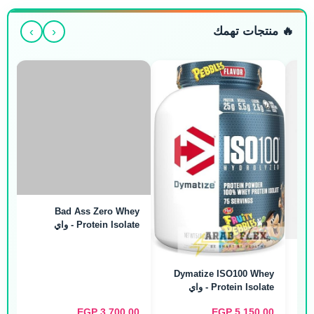
›
‹
🔥 منتجات تهمك
Bad Ass Zero Whey
Protein Isolate - واي
أيزوليت بدون سكر (2kg / 66
Servings)
Cream of
Dymatize ISO100 Whey
Protein Isolate - واي
بروتين أيزوليت (2.3kg / 75
EGP
3.700,00
EGP
5.150,00
Servings)