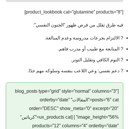
[product_lookbook cat=”glutamine” products=”8″]
فيه طرق تقلل من فرص ظهور “الجنون النفسي”:
? الالتزام بجرعات مدروسة وعدم المبالغة.
? المتابعة مع طبيب أو مدرب فاهم.
? النوم الكافي وتقليل التوتر.
? دعم نفسي: وعي اللاعب بنفسه وسلوكه مهم جدًا.
[blog_posts type=”grid” style=”normal” columns=”3″
posts=”6″ cat=”المقالات” orderby=”date”
order=”DESC” show_meta=”0″ excerpt=”20″
image_height=”56%” ] [ux_products cat=”كرياتين”
products=”12″ columns=”4″ orderby=”date”