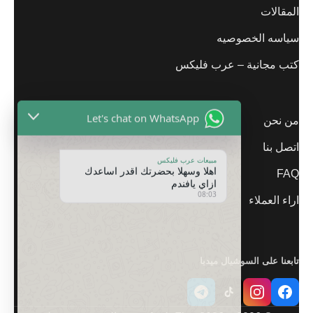
المقالات
سياسه الخصوصيه
كتب مجانية – عرب فليكس
Let's chat on WhatsApp
من نحن
اتصل بنا
مبيعات عرب فليكس
اهلا وسهلا بحضرتك اقدر اساعدك
ازاي يافندم
FAQ
08:03
اراء العملاء
تابعنا على السوشيال ميديا