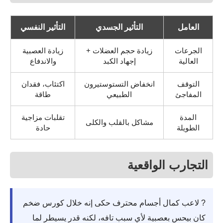
العامل
التأثير الجسدي
التأثير النفسي
الجرعات
زيادة حجم العضلات +
زيادة العصبية
العالية
إجهاد الكبد
والاندفاع
التوقف
انخفاض التستوستيرون
اكتئاب، فقدان
المفاجئ
الطبيعي
طاقة
المدة
تقلبات مزاجية
مشاكل بالقلب والكلى
الطويلة
حادة
التجارب الواقعية
? لاعب كمال أجسام محترف حكى إنه خلال كورس ضخم
كان بيحس بعصبية لأي سبب تافه، لكنه قدر يسيطر لما