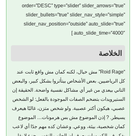
order=”DESC” type=”slider” slider_arrows=”true”
slider_bullets=”true” slider_nav_style=”simple”
slider_nav_position=”outside” auto_slide=”true”
auto_slide_time=”4000″ ]
الخلاصة
“Roid Rage” مش خيال، لكنه كمان مش واقع ثابت عند
كل الرياضيين. بعض الأشخاص بيتأثروا بشكل كبير، والبعض
التاني بيعدي من غير أي مشاكل نفسية واضحة. الحقيقة إن
الستيرويدات بتضخم الصفات الموجودة بالفعل: لو الشخص
عصبي، هيكون أكتر عصبية. ولو شخص متزن، غالبًا هيعرف
يسيطر. ? إذن الموضوع مش بس هرمونات… الموضوع
كمان شخصية، بيئة، ووعي. وعشان كده مهم جدًا أي لاعب
يفكر في الكورسات يعرف إن الجانب النفسي جزء لا يقل