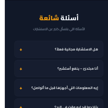
أسئلة
شائعة
الأسئلة اللي بتتسأل كتير عن الاستشارات
هل الاستشارة مجانية فعلاً؟
أيوه 100% مجانية. كابتن سيد بيقدم استشارات التغذية
والمكملات مجاناً لكل الرياضيين. مش مطلوب منك تشتري أي
أنا مبتدئ – ينفع أستشير؟
حاجة عشان تحصل على النصيحة.
طبعاً! الاستشارة مناسبة لكل المستويات. لو لسه بادئ، كابتن
سيد هيوجهك صح من الأول ويوفرّلك فلوس ووقت.
إيه المعلومات اللي أجهزها قبل ما أتواصل؟
جهّز: وزنك وطولك · هدفك (تضخيم/تنشيف/تخسيس) · خبرتك
في الجيم · أي مكملات بتاخدها حالياً · ميزانيتك التقريبية.
بتاخدوا قد إيه وقت في الرد؟