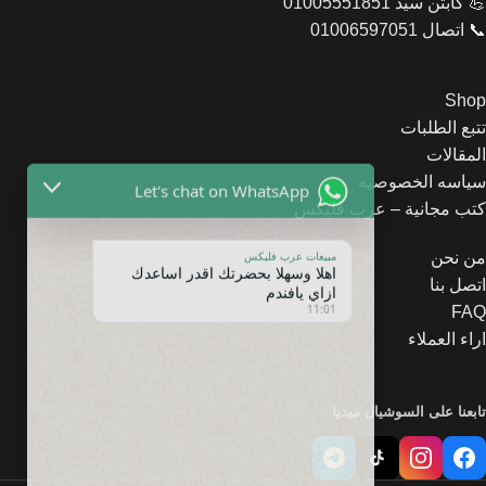
💪 كابتن سيد 01005551851
📞 اتصال 01006597051
Shop
تتبع الطلبات
المقالات
Let's chat on WhatsApp
سياسه الخصوصيه
كتب مجانية – عرب فليكس
مبيعات عرب فليكس
اهلا وسهلا بحضرتك اقدر اساعدك
من نحن
ازاي يافندم
اتصل بنا
11:01
FAQ
اراء العملاء
تابعنا على السوشيال ميديا