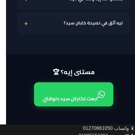
بنحاول نرد في أسرع وقت ممكن. في الغالب الرد بيكون خلال
ساعات قليلة.
ليه أثق في نصيحة كابتن سيد؟
كابتن سيد عنده خبرة أكتر من 20 سنة في مجال التغذية
الرياضية والمكملات. عرب فليكس شغال من 2006 وساعد
آلاف الرياضيين في مصر.
مستنى إيه؟ 🏆
ابعت لكابتن سيد دلوقتي
📱 واتساب 01270661050