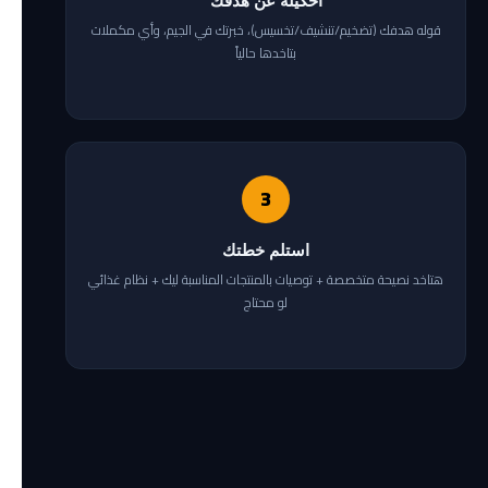
احكيله عن هدفك
قوله هدفك (تضخيم/تنشيف/تخسيس)، خبرتك في الجيم، وأي مكملات
بتاخدها حالياً
3
استلم خطتك
هتاخد نصيحة متخصصة + توصيات بالمنتجات المناسبة ليك + نظام غذائي
لو محتاج