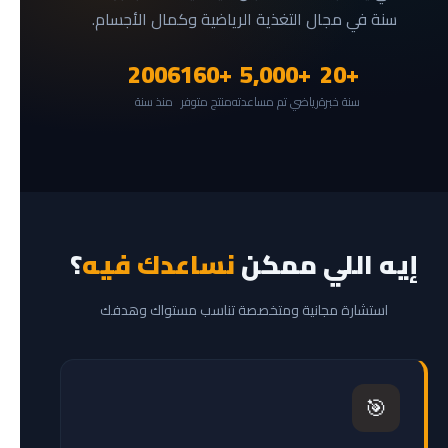
سنة في مجال التغذية الرياضية وكمال الأجسام.
2006
+160
+5,000
+20
سنة خبرة
رياضي تم مساعدته
منتج متوفر
منذ سنة
إيه اللي ممكن
نساعدك فيه
؟
استشارة مجانية ومتخصصة تناسب مستواك وهدفك
🎯