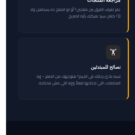
مراجعة المنتجات
عايز تعرف الفرق بين منتجين؟ أو لو المنتج ده يستاهل ولا
لأ؟ كابتن سيد هيدّيك رأيه الصريح.
🏋️
نصائح للمبتدئين
لسه بادئ رحلتك في الجيم؟ هنوجهك من الصفر – إيه
المكملات اللي تحتاجها فعلاً وإيه اللي مش محتاجه.