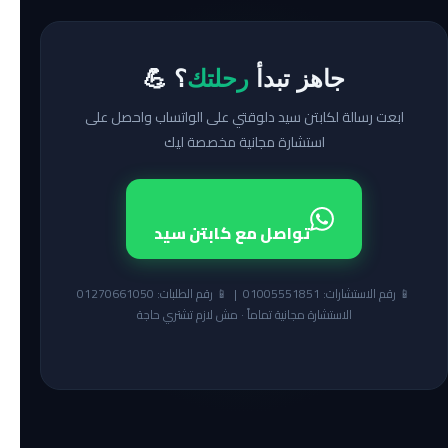
جاهز تبدأ
رحلتك
؟ 💪
ابعت رسالة لكابتن سيد دلوقتي على الواتساب واحصل على
استشارة مجانية مخصصة ليك
تواصل مع كابتن سيد
📱 رقم الاستشارات: 01005551851 | 📱 رقم الطلبات: 01270661050
الاستشارة مجانية تماماً · مش لازم تشتري حاجة